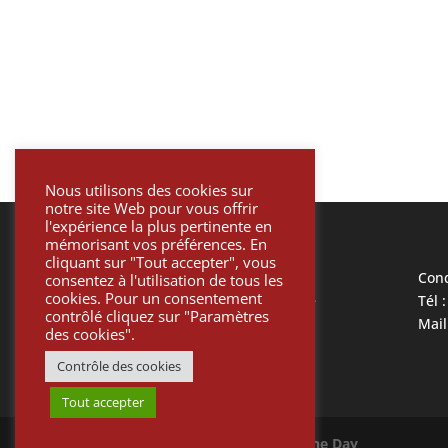
Nous utilisons des cookies sur
notre site Web pour vous offrir
l'expérience la plus pertinente en
mémorisant vos préférences. En
cliquant sur "Tout accepter", vous
Mentions légales
Cond
consentez à l'utilisation de tous les
cookies. Pour un consentement
Politique de confidentialité
Tél 
contrôlé cliquez sur "Paramètres
Informatique et liberté
Mail
des cookies".
Paiement sécurisé
Contrôle des cookies
Tout accepter
©
Protetik
Site créé par
One Day