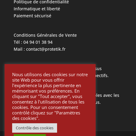
Politique de confidentialité
Informatique et liberté
Paiement sécurisé
Conditions Générales de Vente
Tél : 04 94 01 38 94
Mail : contact@protetik.fr
Toutes les marques mentionnées ci dessus
Nous utilisons des cookies sur notre
appartiennent à leurs propriétaires respectifs.
site Web pour vous offrir
l'expérience la plus pertinente en
mémorisant vos préférences. En
Toutes les pièces Protétik sont compatibles avec les
cliquant sur "Tout accepter", vous
consentez à l'utilisation de tous les
différents systèmes mentionnés ci-dessus.
cookies. Pour un consentement
contrôlé cliquez sur "Paramètres
des cookies".
Contrôle des cookies