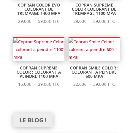
COPRAN COLOR EVO
COPRAN SUPREME
COLORANT DE
COLOR COLORANT DE
TREMPAGE 1400 MPA
TREMPAGE 1100 MPA
Plage
Plage
29,00
€
–
59,00
€
TTC
29,00
€
–
59,00
€
TTC
de
de
prix :
prix :
29,00€
29,00€
à
à
59,00€
59,00€
COPRAN SUPREME
COPRAN SMILE COLOR :
COLOR : COLORANT A
COLORANT A PEINDRE
PEINDRE 1100 MPA
600 MPA
Plage
Plage
15,00
€
–
29,00
€
TTC
22,00
€
–
39,00
€
TTC
de
de
prix :
prix :
15,00€
22,00€
à
à
LE BLOG !
29,00€
39,00€