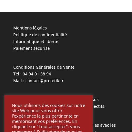
Mentions légales
Politique de confidentialité
Informatique et liberté
Paiement sécurisé
Conditions Générales de Vente
Tél : 04 94 01 38 94
Mail : contact@protetik.fr
Toutes les marques mentionnées ci dessus
Nous utilisons des cookies sur notre
appartiennent à leurs propriétaires respectifs.
site Web pour vous offrir
l'expérience la plus pertinente en
mémorisant vos préférences. En
Toutes les pièces Protétik sont compatibles avec les
cliquant sur "Tout accepter", vous
consentez à l'utilisation de tous les
différents systèmes mentionnés ci-dessus.