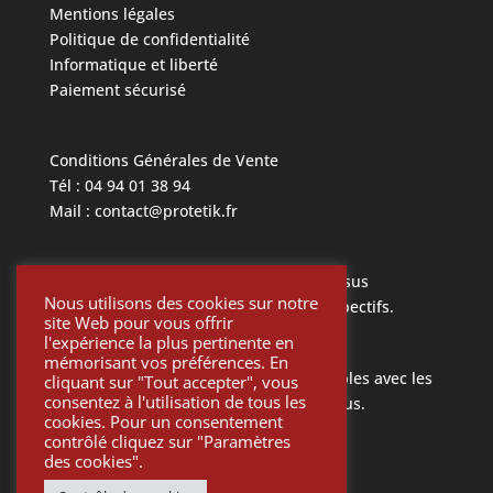
Mentions légales
Politique de confidentialité
Informatique et liberté
Paiement sécurisé
Conditions Générales de Vente
Tél : 04 94 01 38 94
Mail : contact@protetik.fr
Toutes les marques mentionnées ci dessus
Nous utilisons des cookies sur notre
appartiennent à leurs propriétaires respectifs.
site Web pour vous offrir
l'expérience la plus pertinente en
mémorisant vos préférences. En
Toutes les pièces Protétik sont compatibles avec les
cliquant sur "Tout accepter", vous
consentez à l'utilisation de tous les
différents systèmes mentionnés ci-dessus.
cookies. Pour un consentement
contrôlé cliquez sur "Paramètres
des cookies".