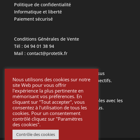
Politique de confidentialité
Informatique et liberté
Paiement sécurisé
Conditions Générales de Vente
Tél : 04 94 01 38 94
Mail : contact@protetik.fr
Toutes les marques mentionnées ci dessus
Nous utilisons des cookies sur notre
appartiennent à leurs propriétaires respectifs.
site Web pour vous offrir
l'expérience la plus pertinente en
mémorisant vos préférences. En
Toutes les pièces Protétik sont compatibles avec les
cliquant sur "Tout accepter", vous
consentez à l'utilisation de tous les
différents systèmes mentionnés ci-dessus.
cookies. Pour un consentement
contrôlé cliquez sur "Paramètres
des cookies".
Contrôle des cookies