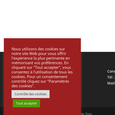
Nous utilisons des cookies sur
notre site Web pour vous offrir
l'expérience la plus pertinente en
mémorisant vos préférences. En
cliquant sur "Tout accepter", vous
Mentions légales
Cond
consentez à l'utilisation de tous les
cookies. Pour un consentement
Politique de confidentialité
Tél 
contrôlé cliquez sur "Paramètres
Informatique et liberté
Mail
des cookies".
Paiement sécurisé
Contrôle des cookies
Tout accepter
©
Protetik
Site créé par
One Day