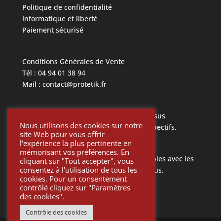
Politique de confidentialité
Informatique et liberté
Paiement sécurisé
Conditions Générales de Vente
Tél : 04 94 01 38 94
Mail : contact@protetik.fr
Toutes les marques mentionnées ci dessus
Nous utilisons des cookies sur notre
appartiennent à leurs propriétaires respectifs.
site Web pour vous offrir
l'expérience la plus pertinente en
mémorisant vos préférences. En
Toutes les pièces Protétik sont compatibles avec les
cliquant sur "Tout accepter", vous
consentez à l'utilisation de tous les
différents systèmes mentionnés ci-dessus.
cookies. Pour un consentement
contrôlé cliquez sur "Paramètres
des cookies".
Contrôle des cookies