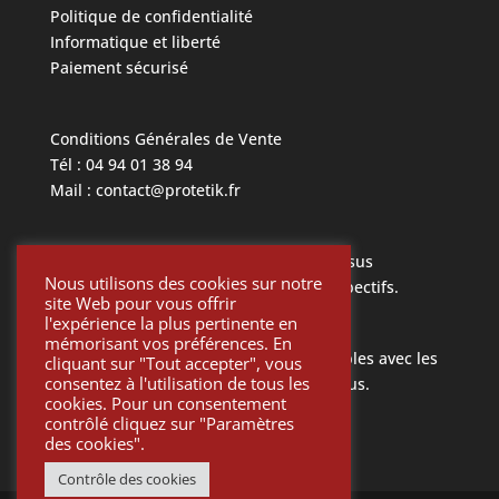
Politique de confidentialité
Informatique et liberté
Paiement sécurisé
Conditions Générales de Vente
Tél : 04 94 01 38 94
Mail : contact@protetik.fr
Toutes les marques mentionnées ci dessus
Nous utilisons des cookies sur notre
appartiennent à leurs propriétaires respectifs.
site Web pour vous offrir
l'expérience la plus pertinente en
mémorisant vos préférences. En
Toutes les pièces Protétik sont compatibles avec les
cliquant sur "Tout accepter", vous
consentez à l'utilisation de tous les
différents systèmes mentionnés ci-dessus.
cookies. Pour un consentement
contrôlé cliquez sur "Paramètres
des cookies".
Contrôle des cookies