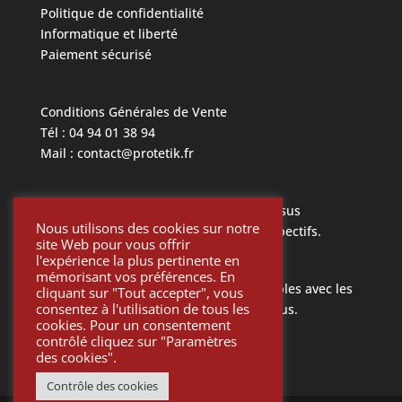
Politique de confidentialité
Informatique et liberté
Paiement sécurisé
Conditions Générales de Vente
Tél : 04 94 01 38 94
Mail : contact@protetik.fr
Toutes les marques mentionnées ci dessus
Nous utilisons des cookies sur notre
appartiennent à leurs propriétaires respectifs.
site Web pour vous offrir
l'expérience la plus pertinente en
mémorisant vos préférences. En
Toutes les pièces Protétik sont compatibles avec les
cliquant sur "Tout accepter", vous
consentez à l'utilisation de tous les
différents systèmes mentionnés ci-dessus.
cookies. Pour un consentement
contrôlé cliquez sur "Paramètres
des cookies".
Contrôle des cookies