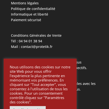
Mentions légales
Politique de confidentialité
Informatique et liberté
Paiement sécurisé
Conditions Générales de Vente
Tél : 04 94 01 38 94
Mail : contact@protetik.fr
Toutes les marques mentionnées ci dessus
Nous utilisons des cookies sur notre
appartiennent à leurs propriétaires respectifs.
site Web pour vous offrir
l'expérience la plus pertinente en
mémorisant vos préférences. En
Toutes les pièces Protétik sont compatibles avec les
cliquant sur "Tout accepter", vous
consentez à l'utilisation de tous les
différents systèmes mentionnés ci-dessus.
cookies. Pour un consentement
contrôlé cliquez sur "Paramètres
des cookies".