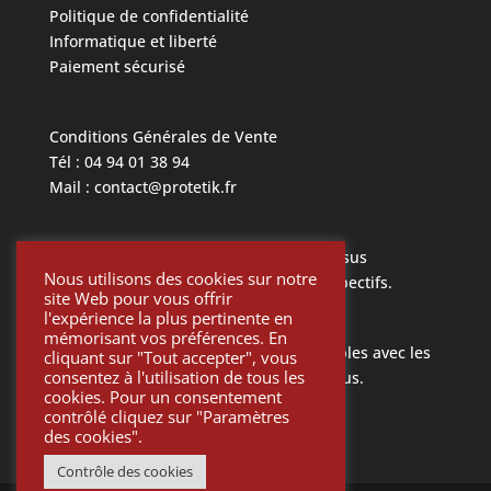
Politique de confidentialité
Informatique et liberté
Paiement sécurisé
Conditions Générales de Vente
Tél : 04 94 01 38 94
Mail : contact@protetik.fr
Toutes les marques mentionnées ci dessus
Nous utilisons des cookies sur notre
appartiennent à leurs propriétaires respectifs.
site Web pour vous offrir
l'expérience la plus pertinente en
mémorisant vos préférences. En
Toutes les pièces Protétik sont compatibles avec les
cliquant sur "Tout accepter", vous
consentez à l'utilisation de tous les
différents systèmes mentionnés ci-dessus.
cookies. Pour un consentement
contrôlé cliquez sur "Paramètres
des cookies".
Contrôle des cookies