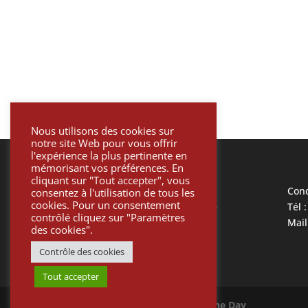
Nous utilisons des cookies sur
notre site Web pour vous offrir
l'expérience la plus pertinente en
mémorisant vos préférences. En
cliquant sur "Tout accepter", vous
Mentions légales
Cond
consentez à l'utilisation de tous les
cookies. Pour un consentement
Politique de confidentialité
Tél 
contrôlé cliquez sur "Paramètres
Informatique et liberté
Mail
des cookies".
Paiement sécurisé
Contrôle des cookies
Tout accepter
©
Protetik
Site créé par
One Day