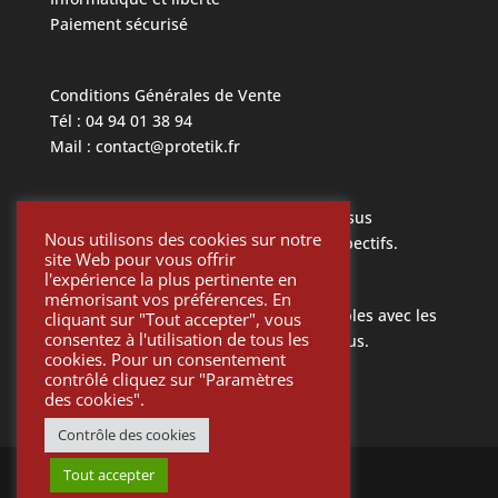
Paiement sécurisé
Conditions Générales de Vente
Tél : 04 94 01 38 94
Mail : contact@protetik.fr
Toutes les marques mentionnées ci dessus
Nous utilisons des cookies sur notre
appartiennent à leurs propriétaires respectifs.
site Web pour vous offrir
l'expérience la plus pertinente en
mémorisant vos préférences. En
Toutes les pièces Protétik sont compatibles avec les
cliquant sur "Tout accepter", vous
consentez à l'utilisation de tous les
différents systèmes mentionnés ci-dessus.
cookies. Pour un consentement
contrôlé cliquez sur "Paramètres
des cookies".
Contrôle des cookies
Tout accepter