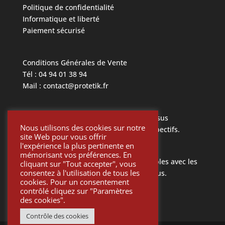
Politique de confidentialité
Informatique et liberté
Paiement sécurisé
Conditions Générales de Vente
Tél : 04 94 01 38 94
Mail : contact@protetik.fr
Toutes les marques mentionnées ci dessus
Nous utilisons des cookies sur notre
appartiennent à leurs propriétaires respectifs.
site Web pour vous offrir
l'expérience la plus pertinente en
mémorisant vos préférences. En
Toutes les pièces Protétik sont compatibles avec les
cliquant sur "Tout accepter", vous
consentez à l'utilisation de tous les
différents systèmes mentionnés ci-dessus.
cookies. Pour un consentement
contrôlé cliquez sur "Paramètres
des cookies".
Contrôle des cookies