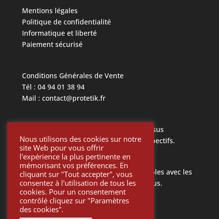
Mentions légales
Politique de confidentialité
Informatique et liberté
Paiement sécurisé
Conditions Générales de Vente
Tél : 04 94 01 38 94
Mail : contact@protetik.fr
Toutes les marques mentionnées ci dessus
Nous utilisons des cookies sur notre
appartiennent à leurs propriétaires respectifs.
site Web pour vous offrir
l'expérience la plus pertinente en
mémorisant vos préférences. En
Toutes les pièces Protétik sont compatibles avec les
cliquant sur "Tout accepter", vous
consentez à l'utilisation de tous les
différents systèmes mentionnés ci-dessus.
cookies. Pour un consentement
contrôlé cliquez sur "Paramètres
des cookies".