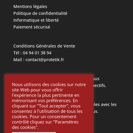
Mentions légales
Politique de confidentialité
Informatique et liberté
Paiement sécurisé
Conditions Générales de Vente
Tél : 04 94 01 38 94
Mail : contact@protetik.fr
Toutes les marques mentionnées ci dessus
Nous utilisons des cookies sur notre
appartiennent à leurs propriétaires respectifs.
site Web pour vous offrir
l'expérience la plus pertinente en
mémorisant vos préférences. En
Toutes les pièces Protétik sont compatibles avec les
cliquant sur "Tout accepter", vous
consentez à l'utilisation de tous les
différents systèmes mentionnés ci-dessus.
cookies. Pour un consentement
contrôlé cliquez sur "Paramètres
des cookies".