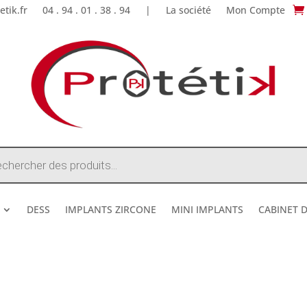
tik.fr
04 . 94 . 01 . 38 . 94
|
La société
Mon Compte
e
DESS
IMPLANTS ZIRCONE
MINI IMPLANTS
CABINET 
DESTOCKAGE ETE 2026 !