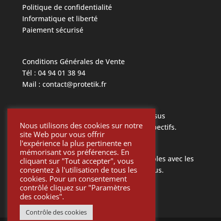
Politique de confidentialité
Informatique et liberté
Paiement sécurisé
Conditions Générales de Vente
Tél : 04 94 01 38 94
Mail : contact@protetik.fr
Toutes les marques mentionnées ci dessus
Nous utilisons des cookies sur notre
appartiennent à leurs propriétaires respectifs.
site Web pour vous offrir
l'expérience la plus pertinente en
mémorisant vos préférences. En
Toutes les pièces Protétik sont compatibles avec les
cliquant sur "Tout accepter", vous
consentez à l'utilisation de tous les
différents systèmes mentionnés ci-dessus.
cookies. Pour un consentement
contrôlé cliquez sur "Paramètres
des cookies".
Contrôle des cookies