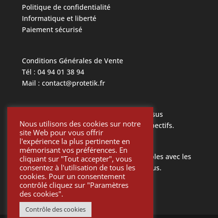
Politique de confidentialité
Informatique et liberté
Paiement sécurisé
Conditions Générales de Vente
Tél : 04 94 01 38 94
Mail : contact@protetik.fr
Toutes les marques mentionnées ci dessus
Nous utilisons des cookies sur notre
appartiennent à leurs propriétaires respectifs.
site Web pour vous offrir
l'expérience la plus pertinente en
mémorisant vos préférences. En
Toutes les pièces Protétik sont compatibles avec les
cliquant sur "Tout accepter", vous
consentez à l'utilisation de tous les
différents systèmes mentionnés ci-dessus.
cookies. Pour un consentement
contrôlé cliquez sur "Paramètres
des cookies".
Contrôle des cookies