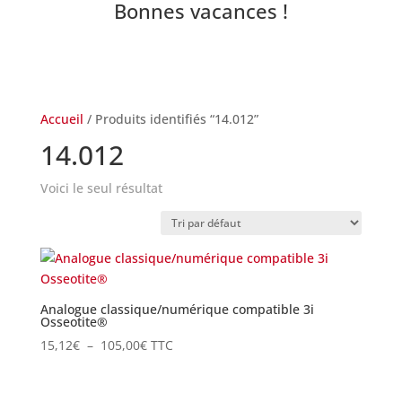
Bonnes vacances !
Accueil
/ Produits identifiés “14.012”
14.012
Voici le seul résultat
Analogue classique/numérique compatible 3i
Osseotite®
Plage
15,12
€
–
105,00
€
TTC
de
prix :