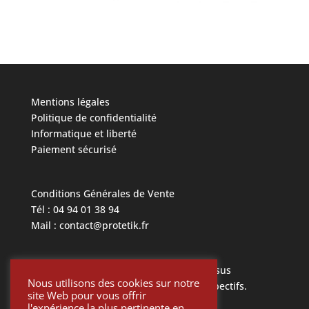
Mentions légales
Politique de confidentialité
Informatique et liberté
Paiement sécurisé
Conditions Générales de Vente
Tél : 04 94 01 38 94
Mail : contact@protetik.fr
Toutes les marques mentionnées ci dessus
Nous utilisons des cookies sur notre
appartiennent à leurs propriétaires respectifs.
site Web pour vous offrir
l'expérience la plus pertinente en