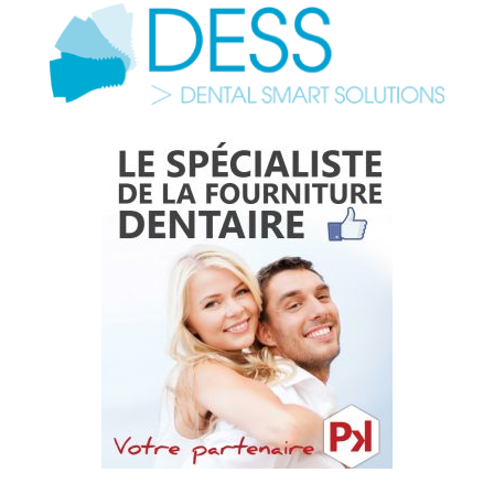
15,12€
à
105,00€