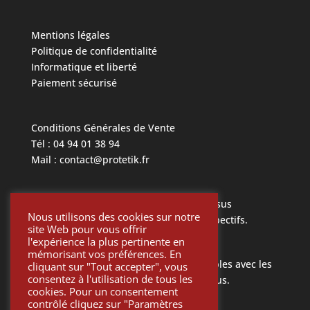
Mentions légales
Politique de confidentialité
Informatique et liberté
Paiement sécurisé
Conditions Générales de Vente
Tél : 04 94 01 38 94
Mail : contact@protetik.fr
Toutes les marques mentionnées ci dessus
Nous utilisons des cookies sur notre
appartiennent à leurs propriétaires respectifs.
site Web pour vous offrir
l'expérience la plus pertinente en
mémorisant vos préférences. En
Toutes les pièces Protétik sont compatibles avec les
cliquant sur "Tout accepter", vous
consentez à l'utilisation de tous les
différents systèmes mentionnés ci-dessus.
cookies. Pour un consentement
contrôlé cliquez sur "Paramètres