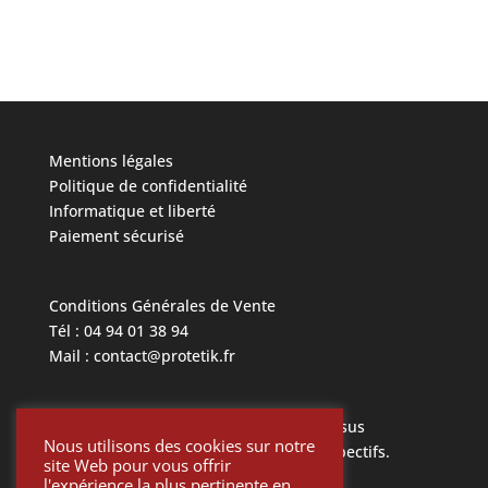
Mentions légales
Politique de confidentialité
Informatique et liberté
Paiement sécurisé
Conditions Générales de Vente
Tél : 04 94 01 38 94
Mail : contact@protetik.fr
Toutes les marques mentionnées ci dessus
Nous utilisons des cookies sur notre
appartiennent à leurs propriétaires respectifs.
site Web pour vous offrir
l'expérience la plus pertinente en