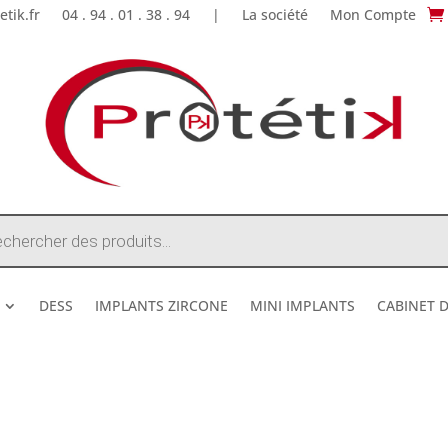
tik.fr
04 . 94 . 01 . 38 . 94
|
La société
Mon Compte
e
DESS
IMPLANTS ZIRCONE
MINI IMPLANTS
CABINET 
DESTOCKAGE ETE 2026 !