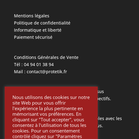
Mentions légales
Politique de confidentialité
Informatique et liberté
Paiement sécurisé
Conditions Générales de Vente
Tél : 04 94 01 38 94
Mail : contact@protetik.fr
Toutes les marques mentionnées ci dessus
Nous utilisons des cookies sur notre
appartiennent à leurs propriétaires respectifs.
site Web pour vous offrir
l'expérience la plus pertinente en
mémorisant vos préférences. En
Toutes les pièces Protétik sont compatibles avec les
cliquant sur "Tout accepter", vous
consentez à l'utilisation de tous les
différents systèmes mentionnés ci-dessus.
cookies. Pour un consentement
contrôlé cliquez sur "Paramètres