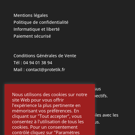
Mentions légales
Politique de confidentialité
Informatique et liberté
Paiement sécurisé
Conditions Générales de Vente
Tél : 04 94 01 38 94
Mail : contact@protetik.fr
Toutes les marques mentionnées ci dessus
Nous utilisons des cookies sur notre
appartiennent à leurs propriétaires respectifs.
site Web pour vous offrir
l'expérience la plus pertinente en
mémorisant vos préférences. En
Toutes les pièces Protétik sont compatibles avec les
cliquant sur "Tout accepter", vous
consentez à l'utilisation de tous les
différents systèmes mentionnés ci-dessus.
cookies. Pour un consentement
contrôlé cliquez sur "Paramètres