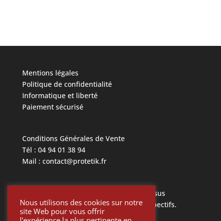
Mentions légales
Politique de confidentialité
Informatique et liberté
Paiement sécurisé
Conditions Générales de Vente
Tél : 04 94 01 38 94
Mail : contact@protetik.fr
Toutes les marques mentionnées ci dessus
Nous utilisons des cookies sur notre
appartiennent à leurs propriétaires respectifs.
site Web pour vous offrir
l'expérience la plus pertinente en