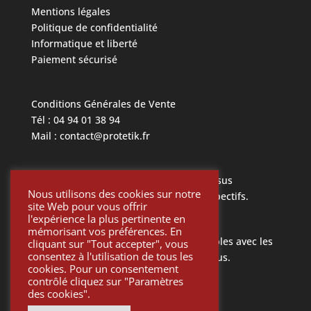
Mentions légales
Politique de confidentialité
Informatique et liberté
Paiement sécurisé
Conditions Générales de Vente
Tél : 04 94 01 38 94
Mail : contact@protetik.fr
Toutes les marques mentionnées ci dessus
Nous utilisons des cookies sur notre
appartiennent à leurs propriétaires respectifs.
site Web pour vous offrir
l'expérience la plus pertinente en
mémorisant vos préférences. En
Toutes les pièces Protétik sont compatibles avec les
cliquant sur "Tout accepter", vous
consentez à l'utilisation de tous les
différents systèmes mentionnés ci-dessus.
cookies. Pour un consentement
contrôlé cliquez sur "Paramètres
des cookies".