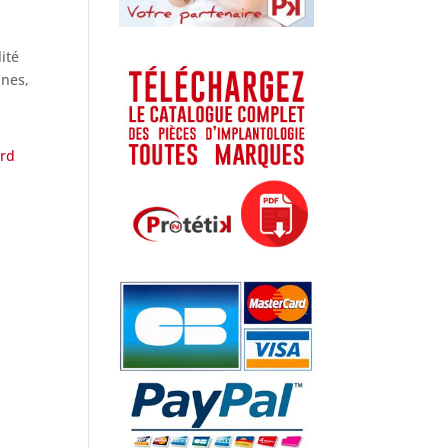
ité
nnes,
ord