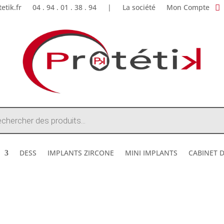
etik.fr
04 . 94 . 01 . 38 . 94
|
La société
Mon Compte
e
DESS
IMPLANTS ZIRCONE
MINI IMPLANTS
CABINET 
DESTOCKAGE ETE 2026 !