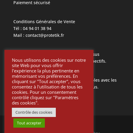
Paiement sécurisé
Conditions Générales de Vente
Tél : 04 94 01 38 94
Mail : contact@protetik.fr
Toutes les marques mentionnées ci dessus
Nous utilisons des cookies sur notre
appartiennent à leurs propriétaires respectifs.
site Web pour vous offrir
l'expérience la plus pertinente en
mémorisant vos préférences. En
Toutes les pièces Protétik sont compatibles avec les
cliquant sur "Tout accepter", vous
consentez à l'utilisation de tous les
différents systèmes mentionnés ci-dessus.
cookies. Pour un consentement
contrôlé cliquez sur "Paramètres
des cookies".
Contrôle des cookies
Tout accepter