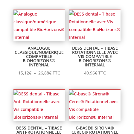
prix :
11,65€
à
23,10€
ANALOGUE
DESS DENTAL – TIBASE
CLASSIQUE/NUMÉRIQUE
ROTATIONNELLE AVEC
COMPATIBLE
VIS COMPATIBLE
BIOHORIZONS®
BIOHORIZONS®
INTERNAL
INTERNAL
Plage
15,12
€
–
26,88
€
TTC
40,96
€
TTC
de
prix :
15,12€
à
26,88€
DESS DENTAL – TIBASE
C-BASE® SIRONA®
ANTI-ROTATIONNELLE
CEREC® ROTATIONNEL