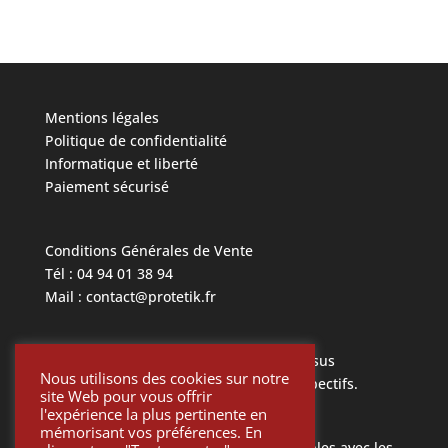
Mentions légales
Politique de confidentialité
Informatique et liberté
Paiement sécurisé
Conditions Générales de Vente
Tél : 04 94 01 38 94
Mail : contact@protetik.fr
Toutes les marques mentionnées ci dessus
Nous utilisons des cookies sur notre
appartiennent à leurs propriétaires respectifs.
site Web pour vous offrir
l'expérience la plus pertinente en
mémorisant vos préférences. En
Toutes les pièces Protétik sont compatibles avec les