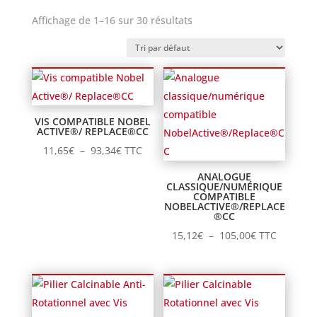
Affichage de 1–16 sur 30 résultats
VIS COMPATIBLE NOBEL
ACTIVE®/ REPLACE®CC
Plage
11,65
€
–
93,34
€
TTC
de
ANALOGUE
prix :
CLASSIQUE/NUMÉRIQUE
COMPATIBLE
11,65€
NOBELACTIVE®/REPLACE
®CC
à
Plage
15,12
€
–
105,00
€
TTC
93,34€
de
prix :
15,12€
à