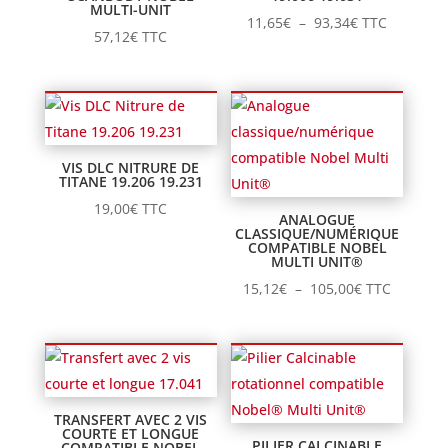
MULTI-UNIT
Plage
11,65
€
–
93,34
€
TTC
57,12
€
TTC
de
prix :
11,65€
à
93,34€
VIS DLC NITRURE DE
TITANE 19.206 19.231
19,00
€
TTC
ANALOGUE
CLASSIQUE/NUMÉRIQUE
COMPATIBLE NOBEL
MULTI UNIT®
Plage
15,12
€
–
105,00
€
TTC
de
prix :
15,12€
à
105,00€
TRANSFERT AVEC 2 VIS
COURTE ET LONGUE
PILIER CALCINABLE
COMPATIBLE NOBEL