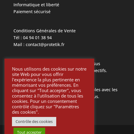
Informatique et liberté
Paiement sécurisé
Conditions Générales de Vente
Tél : 04 94 01 38 94
Mail : contact@protetik.fr
Toutes les marques mentionnées ci dessus
Nous utilisons des cookies sur notre
appartiennent à leurs propriétaires respectifs.
site Web pour vous offrir
l'expérience la plus pertinente en
mémorisant vos préférences. En
Toutes les pièces Protétik sont compatibles avec les
cliquant sur "Tout accepter", vous
consentez à l'utilisation de tous les
différents systèmes mentionnés ci-dessus.
cookies. Pour un consentement
contrôlé cliquez sur "Paramètres
des cookies".
Contrôle des cookies
Tout accepter