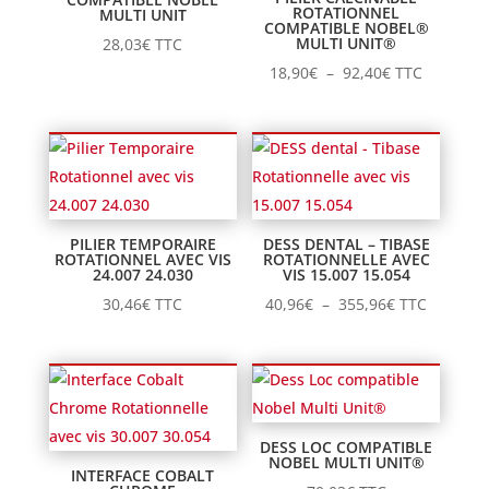
ROTATIONNEL
MULTI UNIT
COMPATIBLE NOBEL®
MULTI UNIT®
28,03
€
TTC
Plage
18,90
€
–
92,40
€
TTC
de
prix :
18,90€
à
92,40€
PILIER TEMPORAIRE
DESS DENTAL – TIBASE
ROTATIONNEL AVEC VIS
ROTATIONNELLE AVEC
24.007 24.030
VIS 15.007 15.054
Plage
30,46
€
TTC
40,96
€
–
355,96
€
TTC
de
prix :
40,96€
à
355,96€
DESS LOC COMPATIBLE
NOBEL MULTI UNIT®
INTERFACE COBALT