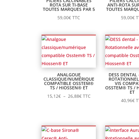
PILIERS CALCINABLES
PILIERS CALC
ROTA SUR TI-BASE
ANTI-ROTA SUR
TOUTES MARQUES PAR 5
TOUTES MARQU
59,00
€
TTC
59,00
€
T
ANALGOUE
DESS DENTAL 
CLASSIQUE/NUMÉRIQUE
ROTATIONNEL
COMPATIBLE OSSTEM®
VIS COMPA
TS / HIOSSEN® ET
OSSTEM® TS / 
ET
Plage
15,12
€
–
26,88
€
TTC
40,96
€
T
de
prix :
15,12€
à
26,88€