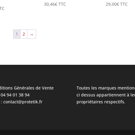
30,46
€
TTC
29,00
€
TTC
TC
1
2
→
itions Générales de Vente
Toutes les marques mention
: 04 94 01 38 94
ci dessus appartiennent à le
 : contact@protetik.fr
propriétaires respectifs.