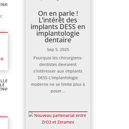
SEN®
On en parle !
age
TC
L’intérêt des
implants DESS en
x :
implantologie
dentaire
,65€
Sep 5, 2025
,10€
Pourquoi les chirurgiens-
dentistes devraient
s’intéresser aux implants
DESS L’implantologie
ELLE
moderne ne se limite plus à
LE
SEN®
poser...