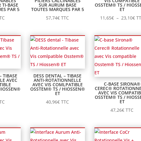
INABLES
PILIERS CALCINABLES
VIS COMPATIBLE
 TI-BASE
SUR AURUM BASE
OSSTEM® TS / HIOS
ES PAR 5
TOUTES MARQUES PAR 5
ET
Pl
TC
57,74
€
TTC
11,65
€
–
23,10
€
T
de
pri
11
à
23
– TIBASE
DESS DENTAL – TIBASE
LE AVEC
ANTI-ROTATIONNELLE
C-BASE SIRONA®
TIBLE
AVEC VIS COMLPATIBLE
CEREC® ROTATIONN
HIOSSEN®
OSSTEM® TS / HIOSSEN®
AVEC VIS COMPATIB
ET
OSSTEM® TS / HIOS
ET
TC
40,96
€
TTC
47,26
€
TTC