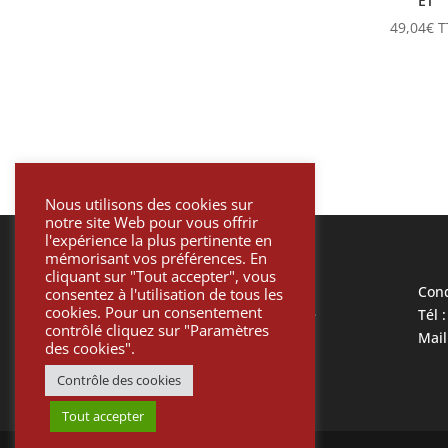
ET
49,04
€
T
Nous utilisons des cookies sur
notre site Web pour vous offrir
l'expérience la plus pertinente en
mémorisant vos préférences. En
cliquant sur "Tout accepter", vous
Mentions légales
Cond
consentez à l'utilisation de tous les
cookies. Pour un consentement
Politique de confidentialité
Tél 
contrôlé cliquez sur "Paramètres
Informatique et liberté
Mail
des cookies".
Paiement sécurisé
Contrôle des cookies
Tout accepter