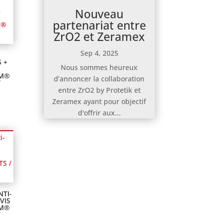
Nouveau
partenariat entre
ZrO2 et Zeramex
Sep 4, 2025
 +
Nous sommes heureux
EM®
d’annoncer la collaboration
T
entre ZrO2 by Protetik et
Zeramex ayant pour objectif
d'offrir aux...
NTI-
VIS
EM®
T