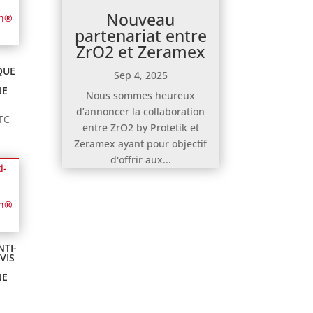
Nouveau
partenariat entre
ZrO2 et Zeramex
QUE
Sep 4, 2025
NE
Nous sommes heureux
d’annoncer la collaboration
age
TC
entre ZrO2 by Protetik et
e
Zeramex ayant pour objectif
ix :
d'offrir aux...
,12€
5,00€
NTI-
VIS
NE