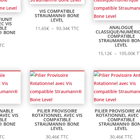
VIS COMPATIBLE
STRAUMANN® BONE
TIUNIT
LEVEL
C VIS
ANALOGUE
BLE
Plage
11,65
€
–
93,34
€
TTC
CLASSIQUE/NUMÉRI
® BONE
de
COMPATIBLE
STRAUMANN® BO
prix :
LEVEL
TC
11,65€
Pl
15,12
€
–
105,00
€
T
à
d
93,34€
pr
15
à
10
INABLE
PILIER PROVISOIRE
PILIER PROVISOIRE A
AVEC VIS
ROTATIONNEL AVEC VIS
ROTATIONNEL AVEC 
BLE
COMPATIBLE
COMPATIBLE
® BONE
STRAUMANN® BONE
STRAUMANN® BO
LEVEL
LEVEL
TC
30,46
€
TTC
30,46
€
TTC