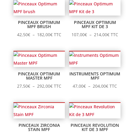
39,00€
103,00€
à
à
137,00€
121,00€
PINCEAUX OPTIMUM
PINCEAUX OPTIMUM
MPF BRUSH
MPF KIT DE 3
Plage
Plage
42,50
€
–
182,00
€
TTC
107,00
€
–
214,00
€
TTC
de
de
prix :
prix :
42,50€
107,00€
à
à
182,00€
214,00€
PINCEAUX OPTIMUM
INSTRUMENTS OPTIMUM
MASTER MPF
MPF
Plage
Plage
27,50
€
–
292,00
€
TTC
47,00
€
–
204,00
€
TTC
de
de
prix :
prix :
27,50€
47,00€
à
à
292,00€
204,00€
PINCEAUX ZIRCONIA
PINCEAUX REVOLUTION
STAIN MPF
KIT DE 3 MPF