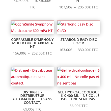
Plage
HT
5495,00
€
–
10730,00
€
de
Plage
TTC
107,50
€
–
205,00
€
TTC
prix :
de
5495,00€
prix :
à
107,50€
10730,00€
à
205,00€
COPRASMILE SYMPHONY
STARBOND EASY DISC
MULTICOUCHE 600 MPA
CO/CR
HT
Plage
163,00
€
–
330,00
€
TTC
Plage
156,00
€
–
252,00
€
TTC
de
de
prix :
prix :
163,00€
156,00€
à
à
330,00€
252,00€
DISTRIGEL –
GEL HYDROALCOOLIQUE
DISTRIBUTEUR
– 6 X 400 ML – NE COLLE
AUTOMATIQUE ET SANS
PAS ET NE SENT PAS.
CONTACT.
36,00
€
TTC
69,00
€
TTC