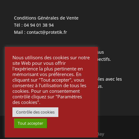
Conditions Générales de Vente
Tél : 04 94 01 38 94
Mail : contact@protetik.fr
Toutes les marques mentionnées ci dessus
Nous utilisons des cookies sur notre
appartiennent à leurs propriétaires respectifs.
site Web pour vous offrir
l'expérience la plus pertinente en
mémorisant vos préférences. En
Toutes les pièces Protétik sont compatibles avec les
cliquant sur "Tout accepter", vous
consentez à l'utilisation de tous les
différents systèmes mentionnés ci-dessus.
cookies. Pour un consentement
contrôlé cliquez sur "Paramètres
des cookies".
Contrôle des cookies
Tout accepter
©
Protetik
Site créé par
One Day