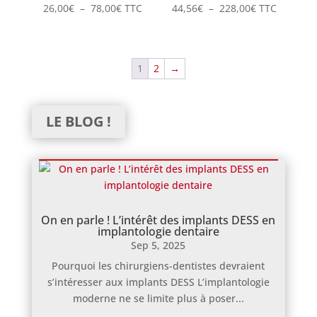
Plage
Plage
26,00
€
–
78,00
€
TTC
44,56
€
–
228,00
€
TTC
de
de
prix :
prix :
26,00€
44,56€
1
2
→
à
à
78,00€
228,00€
LE BLOG !
On en parle ! L’intérêt des implants DESS en
implantologie dentaire
Sep 5, 2025
Pourquoi les chirurgiens-dentistes devraient
s’intéresser aux implants DESS L’implantologie
moderne ne se limite plus à poser...