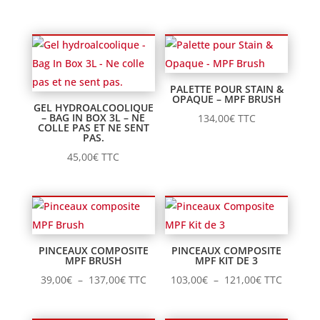
PALETTE POUR STAIN &
OPAQUE – MPF BRUSH
GEL HYDROALCOOLIQUE
– BAG IN BOX 3L – NE
134,00
€
TTC
COLLE PAS ET NE SENT
PAS.
45,00
€
TTC
PINCEAUX COMPOSITE
PINCEAUX COMPOSITE
MPF BRUSH
MPF KIT DE 3
Plage
Plage
39,00
€
–
137,00
€
TTC
103,00
€
–
121,00
€
TTC
de
de
prix :
prix :