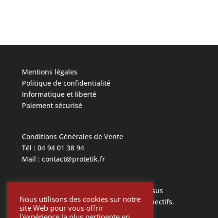
Mentions légales
Politique de confidentialité
Informatique et liberté
Paiement sécurisé
Conditions Générales de Vente
Tél : 04 94 01 38 94
Mail : contact@protetik.fr
Toutes les marques mentionnées ci dessus
Nous utilisons des cookies sur notre
appartiennent à leurs propriétaires respectifs.
site Web pour vous offrir
l'expérience la plus pertinente en