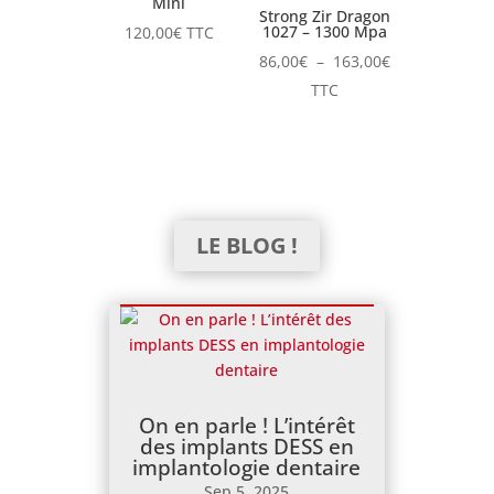
Mini
Strong Zir Dragon
1027 – 1300 Mpa
120,00
€
TTC
Plage
86,00
€
–
163,00
€
de
TTC
prix :
86,00€
à
163,00€
LE BLOG !
On en parle ! L’intérêt
des implants DESS en
implantologie dentaire
Sep 5, 2025