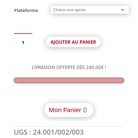
Plateforme
quantité
AJOUTER AU PANIER
de
Pilier
Temporaire
Rotationnel
LIVRAISON OFFERTE DÈS
240,00
€
!
avec
vis
compatible
Nobel
Branemark®
Mon Panier
UGS :
24.001/002/003