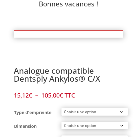
Bonnes vacances !
Analogue compatible
Dentsply Ankylos® C/X
Plage
15,12
€
–
105,00
€
TTC
de
prix :
Type d'empreinte
15,12€
à
Dimension
105,00€