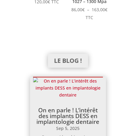
1027 – 1300 Mpa
120,00
€
TTC
Plage
86,00
€
–
163,00
€
de
TTC
prix :
86,00€
à
163,00€
LE BLOG !
On en parle ! L’intérêt
des implants DESS en
implantologie dentaire
Sep 5, 2025