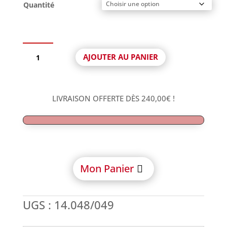
Quantité
quantité
AJOUTER AU PANIER
de
Analogue
compatible
Dentsply
LIVRAISON OFFERTE DÈS
240,00
€
!
Ankylos®
C/X
Mon Panier
UGS :
14.048/049