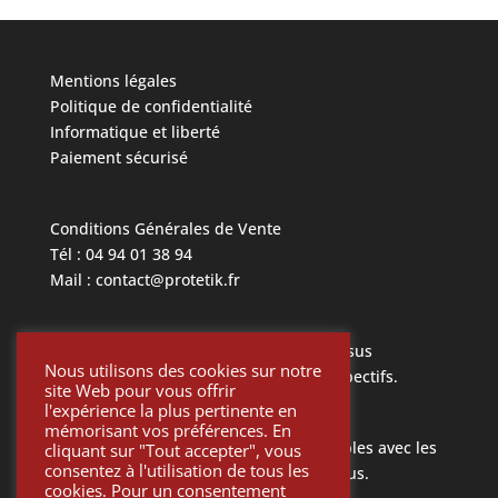
Mentions légales
Politique de confidentialité
Informatique et liberté
Paiement sécurisé
Conditions Générales de Vente
Tél : 04 94 01 38 94
Mail : contact@protetik.fr
Toutes les marques mentionnées ci dessus
Nous utilisons des cookies sur notre
appartiennent à leurs propriétaires respectifs.
site Web pour vous offrir
l'expérience la plus pertinente en
mémorisant vos préférences. En
Toutes les pièces Protétik sont compatibles avec les
cliquant sur "Tout accepter", vous
consentez à l'utilisation de tous les
différents systèmes mentionnés ci-dessus.
cookies. Pour un consentement