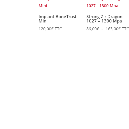
Implant BoneTrust
Strong Zir Dragon
Mini
1027 – 1300 Mpa
Plag
120,00
€
TTC
86,00
€
–
163,00
€
TTC
de
prix 
86,0
à
163,