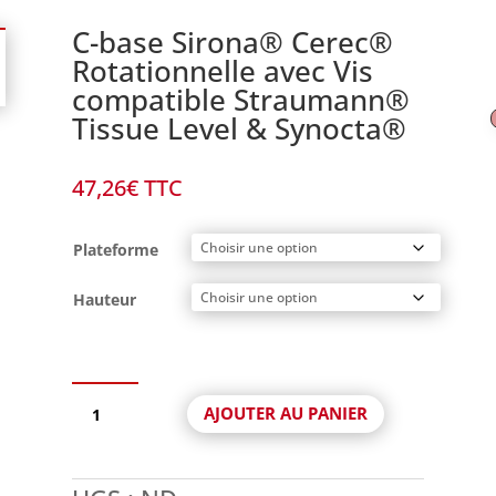
C-base Sirona® Cerec®
Rotationnelle avec Vis
compatible Straumann®
Tissue Level & Synocta®
47,26
€
TTC
Plateforme
Hauteur
quantité
AJOUTER AU PANIER
de
C-
base
Sirona®