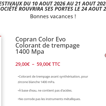
STIVAUX DU 10 AOUT 2026 AU 21 AOUT 202
SOCIÉTÉ ROUVRIRA SES PORTES LE 24 AOUT 2
Bonnes vacances !
Copran Color Evo
Colorant de trempage
1400 Mpa
Plage
29,00
€
–
59,00
€
TTC
de
prix :
•Colorant de trempage avant synthérisation, pour
29,00€
zircone blanche 1400 mPa.
à
59,00€
•À base d’eau, ne contient pas d’acides.
•Ne corrode pas les instruments métalliques.