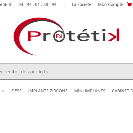
tik.fr
04 . 94 . 01 . 38 . 94
|
La société
Mon Compte
e
DESS
IMPLANTS ZIRCONE
MINI IMPLANTS
CABINET 
DESTOCKAGE ETE 2026 !