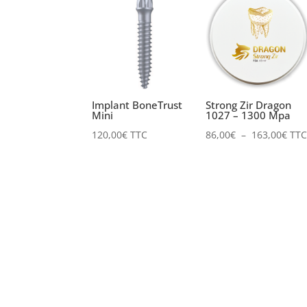
Implant BoneTrust
Strong Zir Dragon
Mini
1027 – 1300 Mpa
Plag
120,00
€
TTC
86,00
€
–
163,00
€
TTC
de
prix 
86,0
à
163,