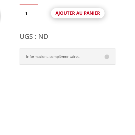
quantité
AJOUTER AU PANIER
de
Copran
Color
UGS :
ND
Evo
Colorant
de
trempage
Informations complémentaires
e
1400
Mpa
:
0€
00€