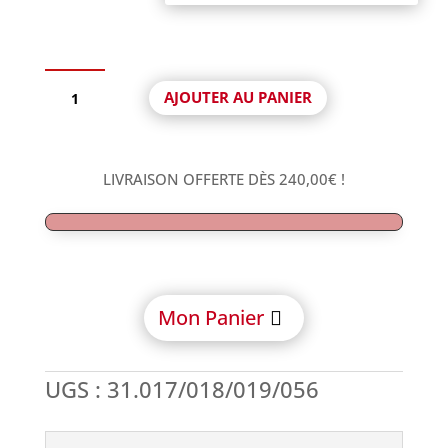
quantité
AJOUTER AU PANIER
de
Interface
CoCr
Anti-
LIVRAISON OFFERTE DÈS
240,00
€
!
rotationnelle
Vis
+
Calcinable
compatible
Zimmer®
Mon Panier
Screw-
Vent
UGS :
31.017/018/019/056