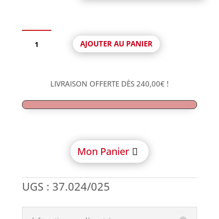
quantité
AJOUTER AU PANIER
de
Interface
Aurum
Anti-
LIVRAISON OFFERTE DÈS
240,00
€
!
rotationnelle
avec
vis
compatible
Astra
Aqua
Mon Panier
Lilac®
UGS :
37.024/025