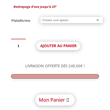
Rattrapage d’axe jusqu’à 23°
Plateforme
quantité
AJOUTER AU PANIER
de
Interface
Aurum
Rotationnelle
LIVRAISON OFFERTE DÈS
240,00
€
!
avec
Vic
compatible
Straumann®
Tissue
Level
Mon Panier
&
Synocta®