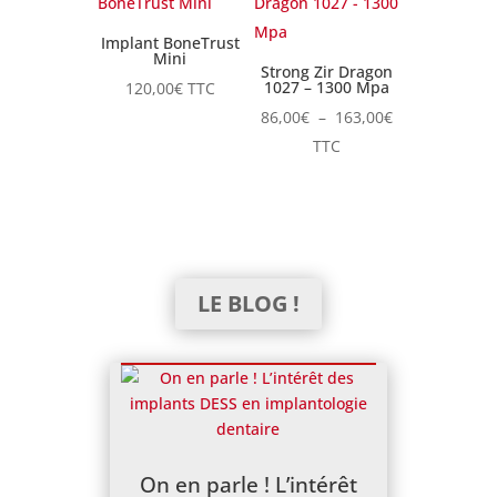
Implant BoneTrust
Mini
Strong Zir Dragon
1027 – 1300 Mpa
120,00
€
TTC
Plage
86,00
€
–
163,00
€
de
TTC
prix :
86,00€
à
163,00€
LE BLOG !
On en parle ! L’intérêt