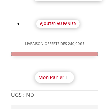
quantité
AJOUTER AU PANIER
de
DESS
dental
-
LIVRAISON OFFERTE DÈS
240,00
€
!
Tibase
Anti-
Rotationnelle
avec
Vis
compatible
Mon Panier
Dentium
Superline™
&
UGS :
ND
Implantium®