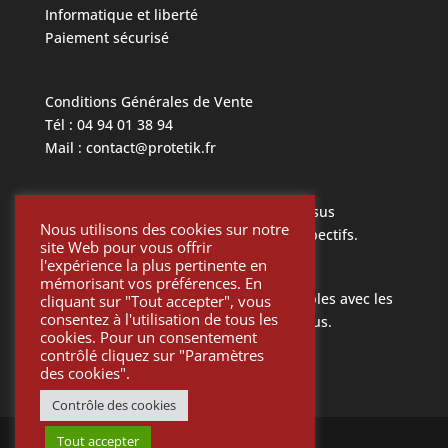
Informatique et liberté
Paiement sécurisé
Conditions Générales de Vente
Tél : 04 94 01 38 94
Mail : contact@protetik.fr
Toutes les marques mentionnées ci dessus
Nous utilisons des cookies sur notre
appartiennent à leurs propriétaires respectifs.
site Web pour vous offrir
l'expérience la plus pertinente en
mémorisant vos préférences. En
Toutes les pièces Protétik sont compatibles avec les
cliquant sur "Tout accepter", vous
consentez à l'utilisation de tous les
différents systèmes mentionnés ci-dessus.
cookies. Pour un consentement
contrôlé cliquez sur "Paramètres
des cookies".
Contrôle des cookies
Tout accepter