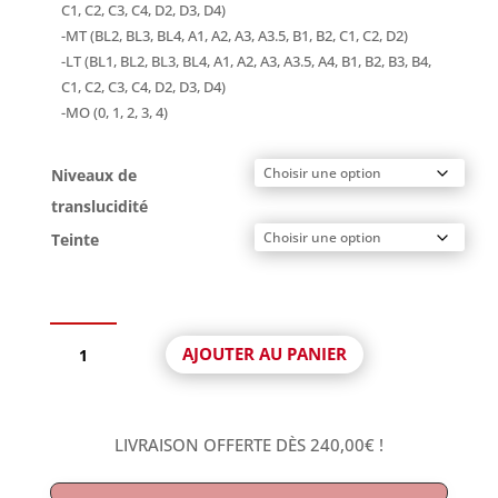
C1, C2, C3, C4, D2, D3, D4)
-MT (BL2, BL3, BL4, A1, A2, A3, A3.5, B1, B2, C1, C2, D2)
-LT (BL1, BL2, BL3, BL4, A1, A2, A3, A3.5, A4, B1, B2, B3, B4,
C1, C2, C3, C4, D2, D3, D4)
-MO (0, 1, 2, 3, 4)
Niveaux de
translucidité
Teinte
quantité
AJOUTER AU PANIER
de
Lingotins
Céramique
Pressée
LIVRAISON OFFERTE DÈS
240,00
€
!
LT
Sagemax