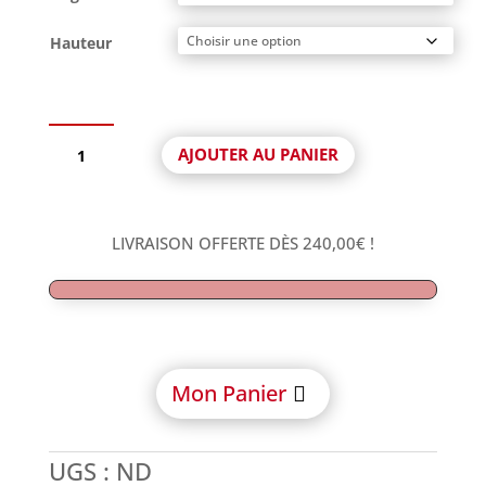
Hauteur
quantité
AJOUTER AU PANIER
de
Pilier
Multi-
Unit
LIVRAISON OFFERTE DÈS
240,00
€
!
angulé
Anti-
Rotationnel
avec
Vis
compatible
Mon Panier
Neodent
Grand
Morse®
UGS :
ND