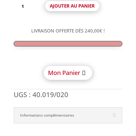
quantité
AJOUTER AU PANIER
de
Pilier
Multi-
Unit
LIVRAISON OFFERTE DÈS
240,00
€
!
Droit
avec
vis
compatible
Zimmer®
Screw-
Mon Panier
Vent
UGS :
40.019/020
Informations complémentaires