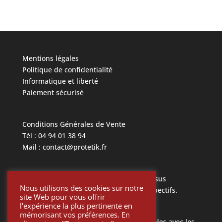
Mentions légales
Politique de confidentialité
Informatique et liberté
Paiement sécurisé
Conditions Générales de Vente
Tél : 04 94 01 38 94
Mail : contact@protetik.fr
Toutes les marques mentionnées ci dessus
Nous utilisons des cookies sur notre
appartiennent à leurs propriétaires respectifs.
site Web pour vous offrir
l'expérience la plus pertinente en
mémorisant vos préférences. En
Toutes les pièces Protétik sont compatibles avec les