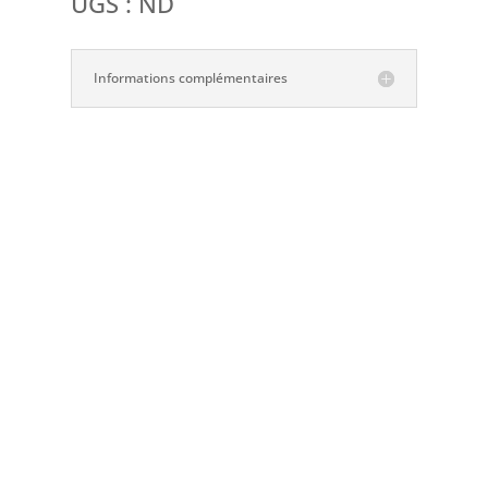
UGS :
ND
pour
Nobel
e
Informations complémentaires
:
0€
00€