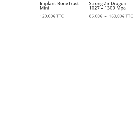
Implant BoneTrust
Strong Zir Dragon
Mini
1027 – 1300 Mpa
Plag
120,00
€
TTC
86,00
€
–
163,00
€
TTC
de
prix 
86,0
à
163,