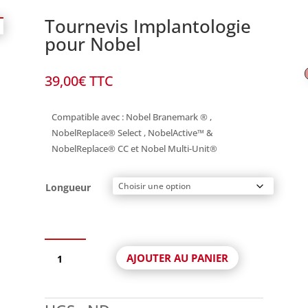
Tournevis Implantologie
pour Nobel
39,00
€
TTC
Compatible avec : Nobel Branemark ® ,
NobelReplace® Select , NobelActive™ &
NobelReplace® CC et Nobel Multi-Unit®
Longueur
quantité
AJOUTER AU PANIER
de
Tournevis
Implantologie